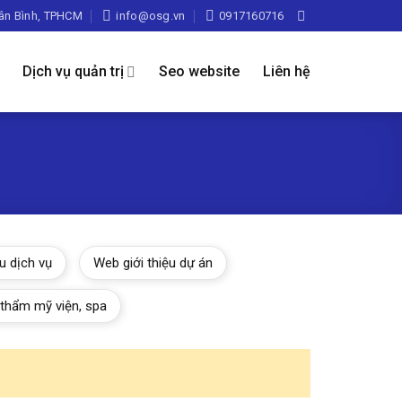
Tân Bình, TPHCM
info@osg.vn
0917160716
Dịch vụ quản trị
Seo website
Liên hệ
u dịch vụ
Web giới thiệu dự án
thẩm mỹ viện, spa