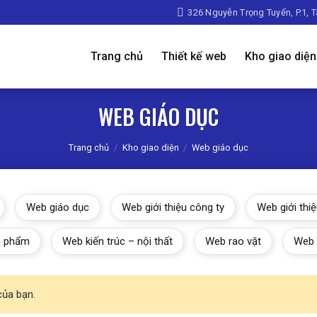
326 Nguyễn Trọng Tuyển, P.1, 
Trang chủ
Thiết kế web
Kho giao diện
WEB GIÁO DỤC
Trang chủ
/
Kho giao diện
/
Web giáo dục
Web giáo dục
Web giới thiệu công ty
Web giới thiệ
n phẩm
Web kiến trúc – nội thất
Web rao vặt
Web 
của bạn.